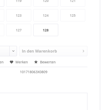
119
120
121
123
124
125
127
128
In den
Warenkorb
hen
Merken
Bewerten
101718063X0809