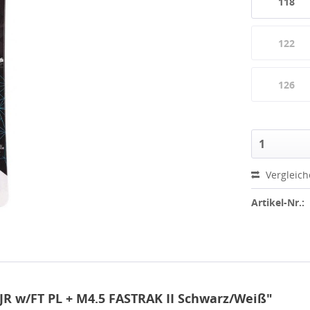
118
122
126
Vergleic
Artikel-Nr.:
JR w/FT PL + M4.5 FASTRAK II Schwarz/Weiß"