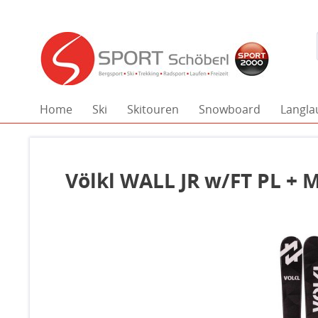
Home
Ski
Skitouren
Snowboard
Langla
Völkl WALL JR w/FT PL + 