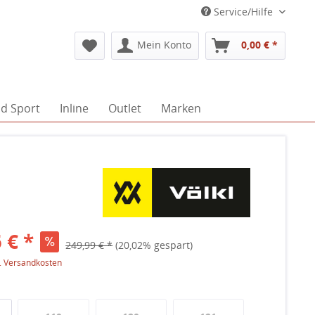
Service/Hilfe
Mein Konto
0,00 € *
d Sport
Inline
Outlet
Marken
 € *
249,99 € *
(20,02% gespart)
l. Versandkosten