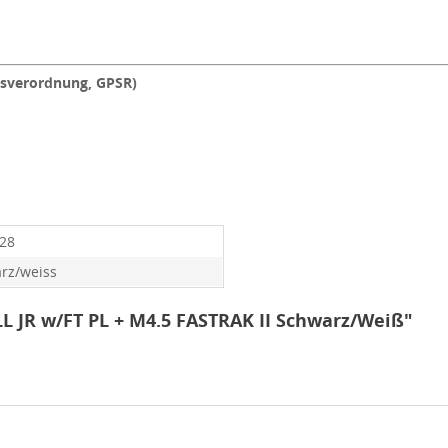
tsverordnung, GPSR)
128
rz/weiss
L JR w/FT PL + M4.5 FASTRAK II Schwarz/Weiß"