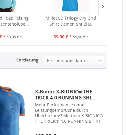
 1928 Felsing
Millet LD Trilogy Dry Grid
Haglöfs RIDG
achtenbluse...
Shirt Damen Shi Blau
COSMIC PIN
€ *
39,90 € *
45,
59,95 € *
59,90 € *
Sortierung:
X-Bionic X-BIONIC® THE
TRICK 4.0 RUNNING SHI...
Mehr Performance ohne
Leistungseinbrüche durch
Überhitzung? Mit dem X-BIONIC®
THE TRICK® 4.0 RUNNING SHIRT
SH SL MEN kannst du mehr
erreichen. Die neue 4.0-