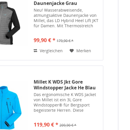
Daunenjacke Grau
Neu! Wasserabweisende,
atmungsaktive Daunenjacke von
Millet, das LD Hybrid Heel Lift JKT
für Damen. Mit Thermostretch
Light an Schultern, Seiten und
Armen für enorm viel
99,90 € *
179,90 € *
Bewegungsfreiheit. Diese
Damenjacke wurde in einer
Vergleichen
Merken
einzigartigen...
Millet K WDS Jkt Gore
Windstopper Jacke He Blau
Das ergonomische K WDS Jacket
von Millet ist ein 3L Gore
Windstopper® für Bergsport
begeisterte Herren. Diese
wasserabweisende, hoch
atmungsaktive Bergsportjacke
119,90 € *
209,90 € *
bietet maximale