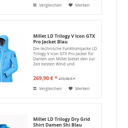
Bewegungsfreiheit mit
Vergleichen
Merken
höchstmöglichem Tragekomfort.
Diese...
Millet LD Trilogy V Icon GTX
Pro Jacket Blau
Die technische Funktionsjacke LD
Trilogy V Icon GTX Pro Jacket für
Damen von Millet bietet den zur
Zeit besten Wind und
Wetterschutz für anspruchsvolle
Bergsportlerinnen. Robust,
269,90 € *
479,90 € *
wasserundurchlässig
atmungsaktiv und hoher
Vergleichen
Merken
Tragekomfort...
Millet LD Trilogy Dry Grid
Shirt Damen Shi Blau