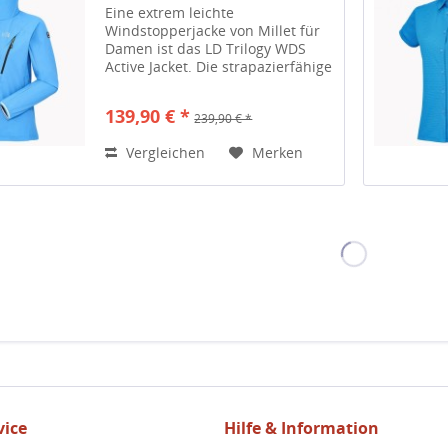
Eine extrem leichte
Windstopperjacke von Millet für
Damen ist das LD Trilogy WDS
Active Jacket. Die strapazierfähige
Jacke mit der hohen Performance
erweist sich als ideale alpine
139,90 € *
239,90 € *
Sportbekleidung. Ihr klares
Design und die sportliche...
Vergleichen
Merken
ice
Hilfe & Information