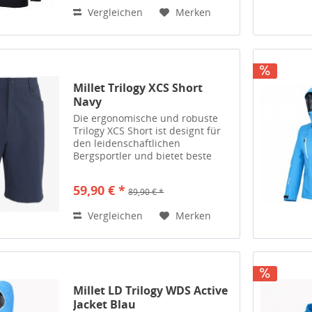
Feuchtigkeitstransport. Der
Vergleichen
Merken
Körper wird bei aktiven Phasen...
Millet Trilogy XCS Short
Navy
Die ergonomische und robuste
Trilogy XCS Short ist designt für
den leidenschaftlichen
Bergsportler und bietet beste
Performance bei schnellen
Aufstiegen unter anspruchsvollen
59,90 € *
89,90 € *
Bedingungen. Extended Comfort
Shell™ 100 bietet exzellente...
Vergleichen
Merken
Millet LD Trilogy WDS Active
Jacket Blau