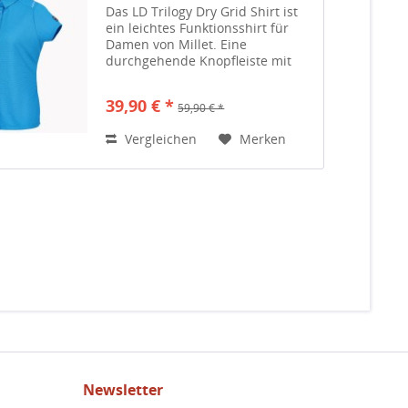
Das LD Trilogy Dry Grid Shirt ist
ein leichtes Funktionsshirt für
Damen von Millet. Eine
durchgehende Knopfleiste mit
Hemdkragen ermöglichen diesem
hochfunktionellen Shirt auch
39,90 € *
59,90 € *
einen Auftritt als Bluse. Es wurde
primär für den Bergsport...
Vergleichen
Merken
Newsletter