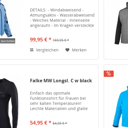
DETAILS: - Windabweisend -
Atmungsaktiv - Wasserabweisend
- Weiches Material - Innenseite
angerauht - Im Kragen versteckte
Kapuze - Ärmel mit Klettlasche
verstellbar - 2 Seitentaschen
99,95 € *
169,95 € *
außen mit Reißverschluß - 2
Innentaschen (Netz) -...
Vergleichen
Merken
Falke MW Longsl. C w black
Einfach das optimale
Funktionsshirt für Frauen bei
sehr kalten Temperaturen!
Leichte Materialien und glatte
Oberflächen sorgen für eine
ausgewogene Wärmeisolation
54,95 € *
64,95 € *
und schnellsten