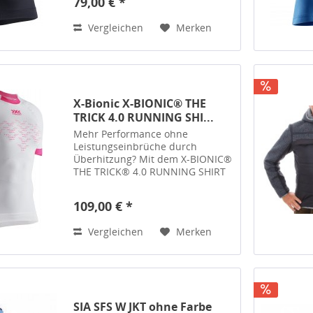
79,00 € *
mit Rundkragen. An Brust und
Rücken, wo dein Körper...
Vergleichen
Merken
X-Bionic X-BIONIC® THE
TRICK 4.0 RUNNING SHI...
Mehr Performance ohne
Leistungseinbrüche durch
Überhitzung? Mit dem X-BIONIC®
THE TRICK® 4.0 RUNNING SHIRT
SH SL WOMEN kannst du mehr
erreichen. Die neue 4.0-
109,00 € *
Generation ist die erste, die die
Retina® Ultra-High-Definition-
Vergleichen
Merken
Qualität für...
SIA SFS W JKT ohne Farbe