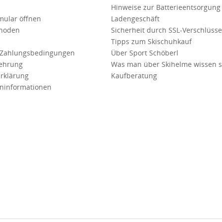
Hinweise zur Batterieentsorgung
mular öffnen
Ladengeschäft
hoden
Sicherheit durch SSL-Verschlüss
Tipps zum Skischuhkauf
 Zahlungsbedingungen
Über Sport Schöberl
lehrung
Was man über Skihelme wissen so
rklärung
Kaufberatung
ninformationen