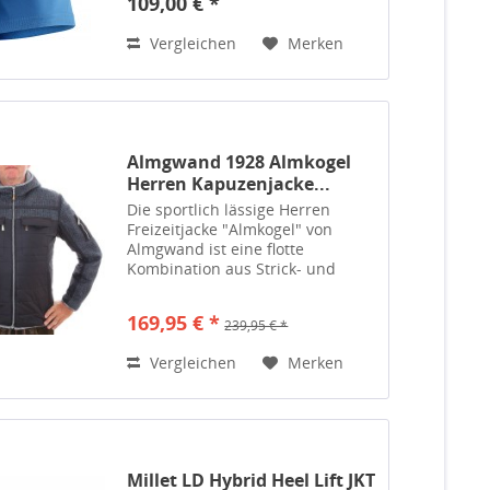
109,00 € *
Generation ist die erste, die die
Retina® Ultra-High-Definition-
Vergleichen
Merken
Qualität für...
Almgwand 1928 Almkogel
Herren Kapuzenjacke...
Die sportlich lässige Herren
Freizeitjacke "Almkogel" von
Almgwand ist eine flotte
Kombination aus Strick- und
leichtem Steppmaterial. Die
vielen Taschen an und in der
169,95 € *
239,95 € *
Jacke bieten viel Platz zum
Verstauen für diverse...
Vergleichen
Merken
Millet LD Hybrid Heel Lift JKT