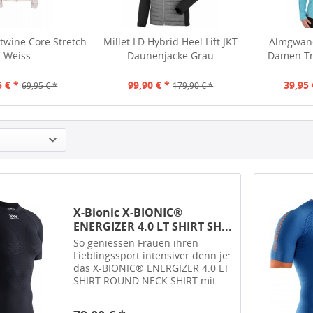
twine Core Stretch
Millet LD Hybrid Heel Lift JKT
Almgwand
Weiss
Daunenjacke Grau
Damen Tr
5 € *
99,90 € *
39,95 
69,95 € *
179,90 € *
X-Bionic X-BIONIC®
ENERGIZER 4.0 LT SHIRT SH...
So geniessen Frauen ihren
Lieblingssport intensiver denn je:
das X-BIONIC® ENERGIZER 4.0 LT
SHIRT ROUND NECK SHIRT mit
patentierten Technologien ist ein
angenehm leichter Decision Layer