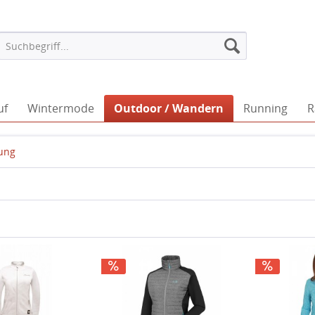
uf
Wintermode
Outdoor / Wandern
Running
R
ung