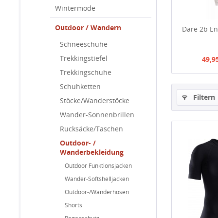
Wintermode
Outdoor / Wandern
Dare 2b En
Schneeschuhe
Trekkingstiefel
49,9
Trekkingschuhe
Schuhketten
Filtern
Stöcke/Wanderstöcke
Wander-Sonnenbrillen
Rucksäcke/Taschen
Outdoor- /
Wanderbekleidung
Outdoor Funktionsjacken
Wander-Softshelljacken
Outdoor-/Wanderhosen
Shorts