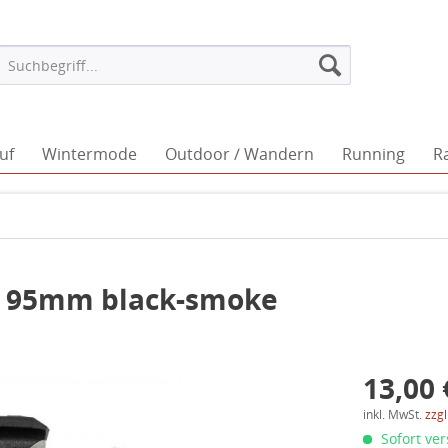
uf
Wintermode
Outdoor / Wandern
Running
R
t 95mm black-smoke
13,00 
inkl. MwSt.
zzg
Sofort ver