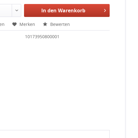
In den
Warenkorb
hen
Merken
Bewerten
10173950800001