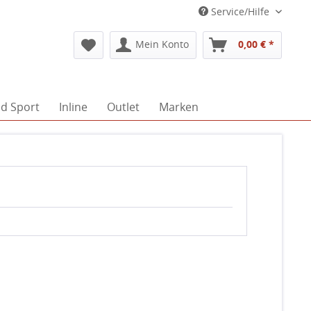
Service/Hilfe
Mein Konto
0,00 € *
d Sport
Inline
Outlet
Marken