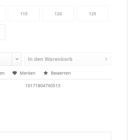
115
120
125
In den
Warenkorb
hen
Merken
Bewerten
101718047X0513