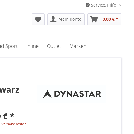
Service/Hilfe
Mein Konto
0,00 € *
ad Sport
Inline
Outlet
Marken
hwarz
 € *
l. Versandkosten