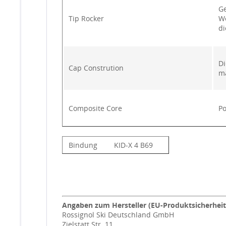
Ge
Tip Rocker
We
di
Di
Cap Constrution
m
Composite Core
Po
Bindung
KID-X 4 B69
Angaben zum Hersteller (EU-Produktsicherhei
Rossignol Ski Deutschland GmbH
Zielstatt Str. 11