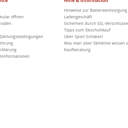
ice
Hilfe & Information
Hinweise zur Batterieentsorgung
mular öffnen
Ladengeschäft
hoden
Sicherheit durch SSL-Verschlüss
Tipps zum Skischuhkauf
 Zahlungsbedingungen
Über Sport Schöberl
lehrung
Was man über Skihelme wissen so
rklärung
Kaufberatung
ninformationen