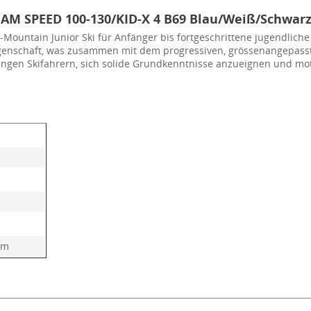
AM SPEED 100-130/KID-X 4 B69 Blau/Weiß/Schwar
l-Mountain Junior Ski für Anfänger bis fortgeschrittene jugendlich
igenschaft, was zusammen mit dem progressiven, grössenangepasste
jungen Skifahrern, sich solide Grundkenntnisse anzueignen und mot
cm