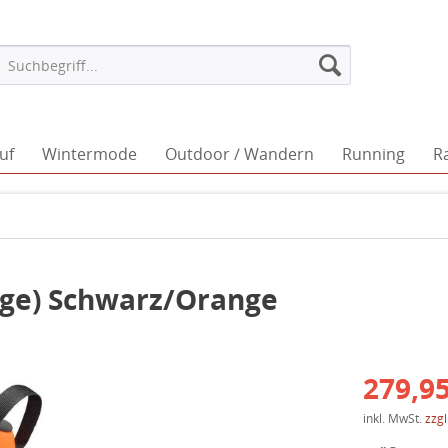
uf
Wintermode
Outdoor / Wandern
Running
R
nge) Schwarz/Orange
279,95
inkl. MwSt.
zzg