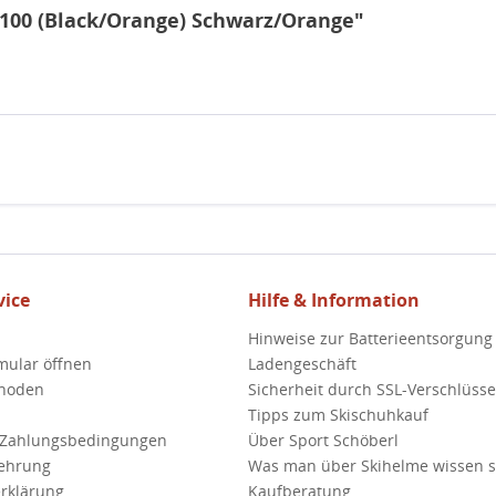
 100 (Black/Orange) Schwarz/Orange"
ice
Hilfe & Information
Hinweise zur Batterieentsorgung
mular öffnen
Ladengeschäft
hoden
Sicherheit durch SSL-Verschlüss
Tipps zum Skischuhkauf
 Zahlungsbedingungen
Über Sport Schöberl
lehrung
Was man über Skihelme wissen so
rklärung
Kaufberatung