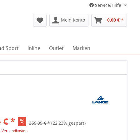
Service/Hilfe
Mein Konto
0,00 € *
ad Sport
Inline
Outlet
Marken
 € *
359,99 € *
(22,23% gespart)
l. Versandkosten