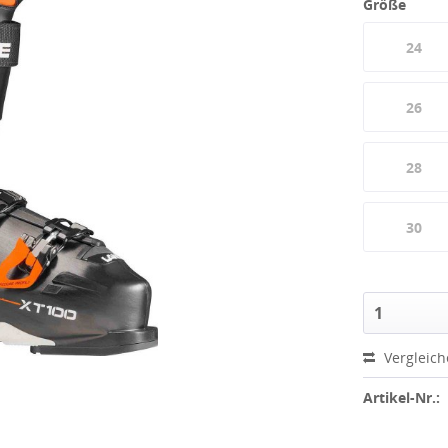
Größe
24
26
28
30
Vergleic
Artikel-Nr.: