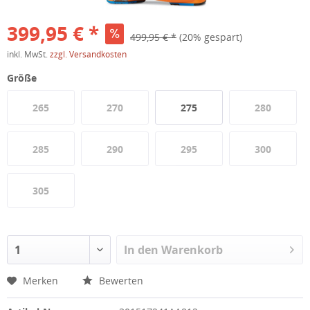
399,95 € *
499,95 € *
(20% gespart)
inkl. MwSt.
zzgl. Versandkosten
Größe
265
270
275
280
285
290
295
300
305
In den
Warenkorb
Merken
Bewerten