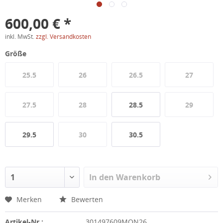
600,00 € *
inkl. MwSt.
zzgl. Versandkosten
Größe
25.5
26
26.5
27
27.5
28
28.5
29
29.5
30
30.5
In den
Warenkorb
Merken
Bewerten
Artikel-Nr.:
301497609MON26