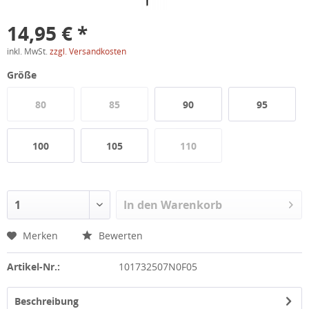
14,95 € *
inkl. MwSt.
zzgl. Versandkosten
Größe
80
85
90
95
100
105
110
In den
Warenkorb
Merken
Bewerten
Artikel-Nr.:
101732507N0F05
Beschreibung