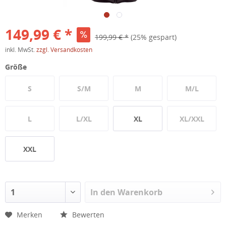
149,99 € *
199,99 € *
(25% gespart)
inkl. MwSt.
zzgl. Versandkosten
Größe
S
S/M
M
M/L
L
L/XL
XL
XL/XXL
XXL
In den
Warenkorb
Merken
Bewerten