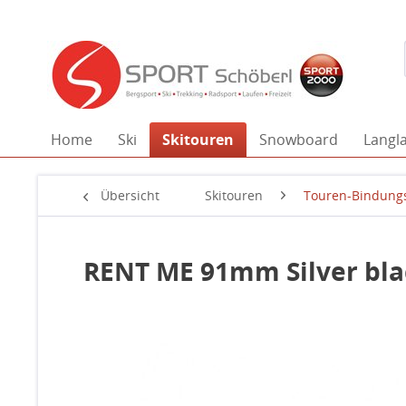
Home
Ski
Skitouren
Snowboard
Langl
Übersicht
Skitouren
Touren-Bindung
RENT ME 91mm Silver bla