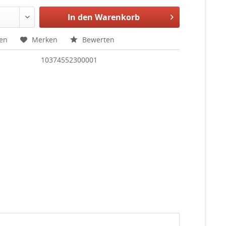
In den
Warenkorb
hen
Merken
Bewerten
10374552300001