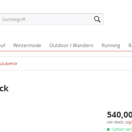
auf
Wintermode
Outdoor / Wandern
Running
R
szubehör
ck
540,00
inkl. MwSt.
zzg
Sofort ver