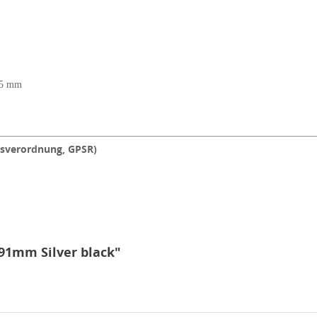
35 mm
tsverordnung, GPSR)
91mm Silver black"