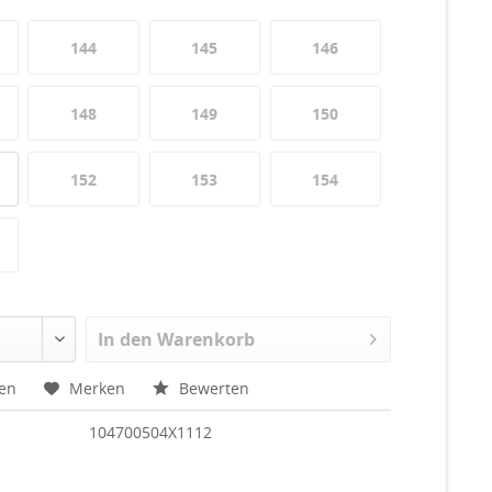
144
145
146
148
149
150
152
153
154
In den
Warenkorb
hen
Merken
Bewerten
104700504X1112