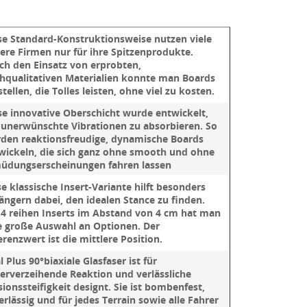
se Standard-Konstruktionsweise nutzen viele
ere Firmen nur für ihre Spitzenprodukte.
ch den Einsatz von erprobten,
hqualitativen Materialien konnte man Boards
stellen, die Tolles leisten, ohne viel zu kosten.
se innovative Oberschicht wurde entwickelt,
unerwünschte Vibrationen zu absorbieren. So
den reaktionsfreudige, dynamische Boards
wickeln, die sich ganz ohne smooth und ohne
üdungserscheinungen fahren lassen
se klassische Insert-Variante hilft besonders
ängern dabei, den idealen Stance zu finden.
 4 reihen Inserts im Abstand von 4 cm hat man
e große Auswahl an Optionen. Der
erenzwert ist die mittlere Position.
l Plus 90°biaxiale Glasfaser ist für
lerverzeihende Reaktion und verlässliche
sionssteifigkeit designt. Sie ist bombenfest,
erlässig und für jedes Terrain sowie alle Fahrer