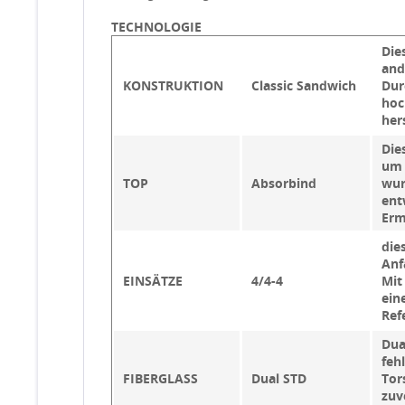
TECHNOLOGIE
Die
and
KONSTRUKTION
Classic Sandwich
Dur
hoc
her
Die
um 
TOP
Absorbind
wur
ent
Erm
die
Anf
EINSÄTZE
4/4-4
Mit
ein
Ref
Dua
feh
FIBERGLASS
Dual STD
Tor
zuv