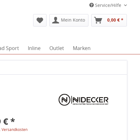
Service/Hilfe
Mein Konto
0,00 € *
ad Sport
Inline
Outlet
Marken
 € *
l. Versandkosten