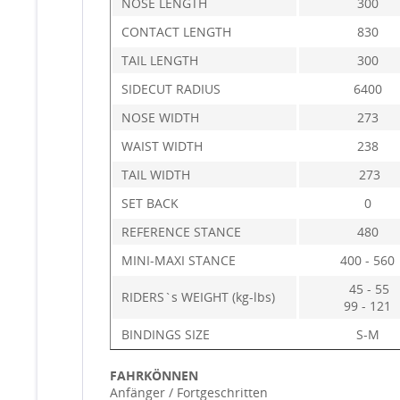
NOSE LENGTH
300
CONTACT LENGTH
830
TAIL LENGTH
300
SIDECUT RADIUS
6400
NOSE WIDTH
273
WAIST WIDTH
238
TAIL WIDTH
273
SET BACK
0
REFERENCE STANCE
480
MINI-MAXI STANCE
400 - 560
45 - 55
RIDERS`s WEIGHT (kg-lbs)
99 - 121
BINDINGS SIZE
S-M
FAHRKÖNNEN
Anfänger / Fortgeschritten