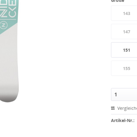
Größe
143
147
151
155
Vergleic
Artikel-Nr.: