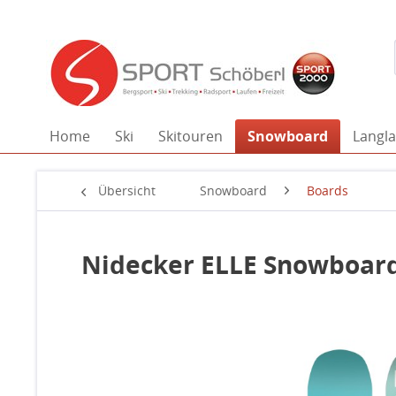
Home
Ski
Skitouren
Snowboard
Langla
Übersicht
Snowboard
Boards
Nidecker ELLE Snowboard