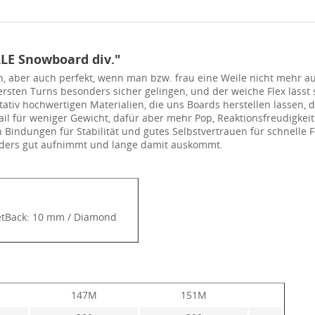
LE Snowboard div."
en, aber auch perfekt, wenn man bzw. frau eine Weile nicht mehr a
 ersten Turns besonders sicher gelingen, und der weiche Flex lässt 
ativ hochwertigen Materialien, die uns Boards herstellen lassen, di
l für weniger Gewicht, dafür aber mehr Pop, Reaktionsfreudigkeit
indungen für Stabilität und gutes Selbstvertrauen für schnelle F
nders gut aufnimmt und lange damit auskommt.
SetBack: 10 mm / Diamond
147M
151M