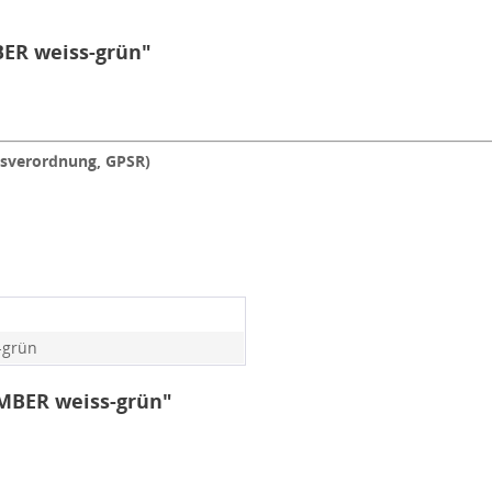
BER weiss-grün"
tsverordnung, GPSR)
-grün
AMBER weiss-grün"