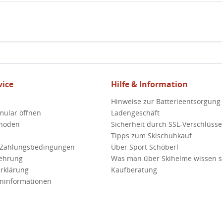
ice
Hilfe & Information
Hinweise zur Batterieentsorgung
mular öffnen
Ladengeschäft
hoden
Sicherheit durch SSL-Verschlüss
Tipps zum Skischuhkauf
 Zahlungsbedingungen
Über Sport Schöberl
lehrung
Was man über Skihelme wissen so
rklärung
Kaufberatung
ninformationen