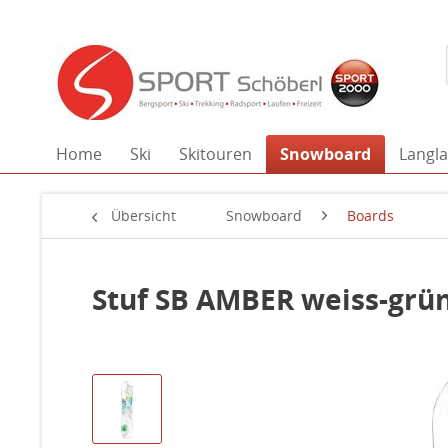
Home
Ski
Skitouren
Snowboard
Langla
Übersicht
Snowboard
Boards
Stuf SB AMBER weiss-grü