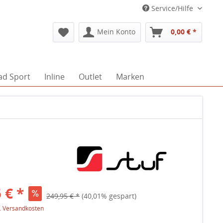
Service/Hilfe
Mein Konto
0,00 € *
ad Sport
Inline
Outlet
Marken
 € *
249,95 € *
(40,01% gespart)
l. Versandkosten