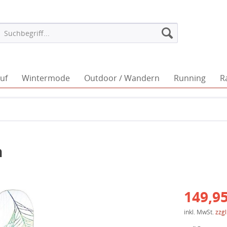
uf
Wintermode
Outdoor / Wandern
Running
R
n
149,95
inkl. MwSt.
zzg