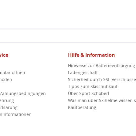
ice
Hilfe & Information
Hinweise zur Batterieentsorgung
mular öffnen
Ladengeschäft
hoden
Sicherheit durch SSL-Verschlüss
Tipps zum Skischuhkauf
 Zahlungsbedingungen
Über Sport Schöberl
lehrung
Was man über Skihelme wissen so
rklärung
Kaufberatung
ninformationen