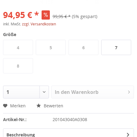
94,95 € *
99,95 € *
(5% gespart)
inkl. MwSt.
zzgl. Versandkosten
Größe
4
5
6
7
8
In den
Warenkorb
Merken
Bewerten
Artikel-Nr.:
201043040A0308
Beschreibung