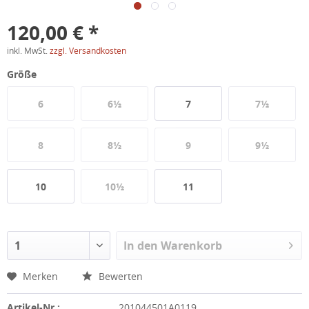
120,00 € *
inkl. MwSt.
zzgl. Versandkosten
Größe
6
6½
7
7½
8
8½
9
9½
10
10½
11
In den
Warenkorb
Merken
Bewerten
Artikel-Nr.:
201044501A0119