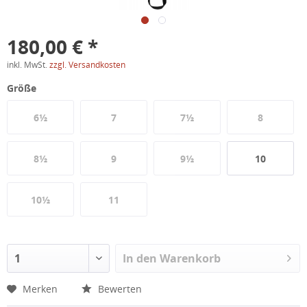
180,00 € *
inkl. MwSt.
zzgl. Versandkosten
Größe
6½
7
7½
8
8½
9
9½
10
10½
11
In den
Warenkorb
Merken
Bewerten