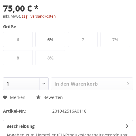
75,00 € *
inkl. MwSt.
zzgl. Versandkosten
Größe
6
6½
7
7½
8
8½
In den
Warenkorb
Merken
Bewerten
Artikel-Nr.:
201042516A0118
Beschreibung
Angaben zum Hersteller (EU-Produktsicherheitsverordnung,