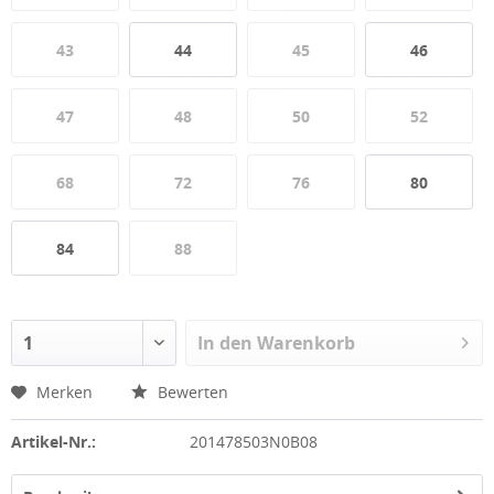
43
44
45
46
47
48
50
52
68
72
76
80
84
88
In den
Warenkorb
Merken
Bewerten
Artikel-Nr.:
201478503N0B08