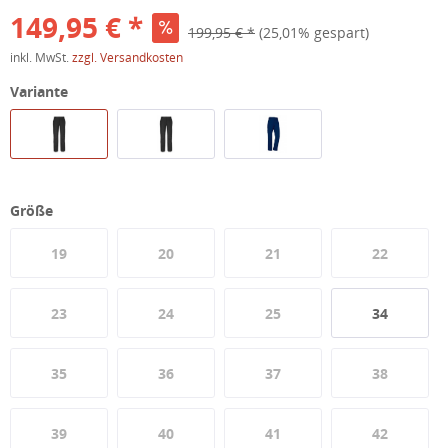
149,95 € *
199,95 € *
(25,01% gespart)
inkl. MwSt.
zzgl. Versandkosten
Variante
Größe
19
20
21
22
23
24
25
34
35
36
37
38
39
40
41
42