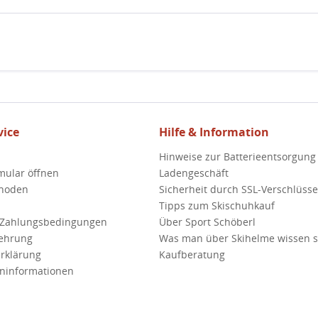
ice
Hilfe & Information
Hinweise zur Batterieentsorgung
mular öffnen
Ladengeschäft
hoden
Sicherheit durch SSL-Verschlüss
Tipps zum Skischuhkauf
 Zahlungsbedingungen
Über Sport Schöberl
lehrung
Was man über Skihelme wissen so
rklärung
Kaufberatung
ninformationen