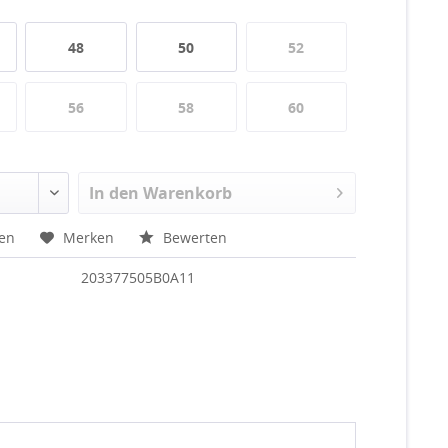
48
50
52
56
58
60
In den
Warenkorb
hen
Merken
Bewerten
203377505B0A11