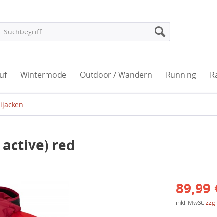
uf
Wintermode
Outdoor / Wandern
Running
R
ijacken
active) red
89,99 
inkl. MwSt.
zzg