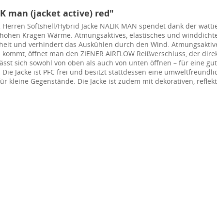
 man (jacket active) red"
R Herren Softshell/Hybrid Jacke NALIK MAN spendet dank der watti
a hohen Kragen Wärme. Atmungsaktives, elastisches und winddich
eit und verhindert das Auskühlen durch den Wind. Atmungsaktives
en kommt, öffnet man den ZIENER AIRFLOW Reißverschluss, der dir
lässt sich sowohl von oben als auch von unten öffnen – für eine g
 Die Jacke ist PFC frei und besitzt stattdessen eine umweltfreundl
ür kleine Gegenstände. Die Jacke ist zudem mit dekorativen, refl