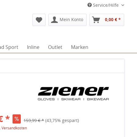
Service/Hilfe
Mein Konto
0,00 € *
ad Sport
Inline
Outlet
Marken
€ *
159,99 € *
(43,75% gespart)
l. Versandkosten