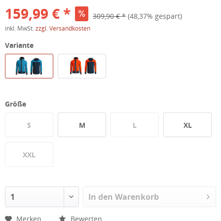
159,99 € *
309,90 € *
(48,37% gespart)
inkl. MwSt.
zzgl. Versandkosten
Variante
Größe
S
M
L
XL
XXL
In den
Warenkorb
Merken
Bewerten