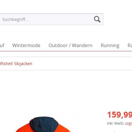
uf
Wintermode
Outdoor / Wandern
Running
R
ftshell Skijacken
159,99
inkl. MwSt.
zzg