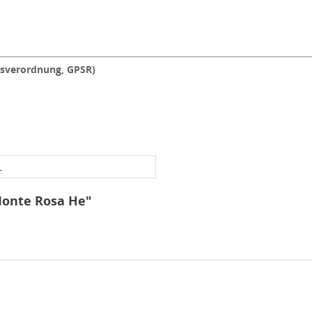
tsverordnung, GPSR)
L
Monte Rosa He"