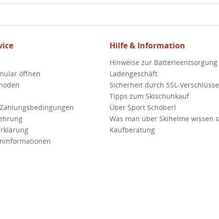
ice
Hilfe & Information
Hinweise zur Batterieentsorgung
mular öffnen
Ladengeschäft
hoden
Sicherheit durch SSL-Verschlüss
Tipps zum Skischuhkauf
 Zahlungsbedingungen
Über Sport Schöberl
lehrung
Was man über Skihelme wissen so
rklärung
Kaufberatung
ninformationen