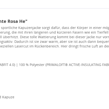
nte Rosa He"
sportliche Kapuzenjacke sorgt dafür, dass der Körper in einer mög
erung, die mit ihren längeren und kürzeren Fasern wie ein Tierfell 
ll überhitzt. Diese tolle Wattierung kommt bei dieser Jacke nur v
ungsaktiv. Dadurch ist sie zwar warm, aber sie ist auch dann beque
peziellen Lasercut im Rückenbereich. Hier dringt frische Luft an d
) (FABFIT 4.0) | 100 % Polyester (PRIMALOFT® ACTIVE-INSULATING 
nd Kapuze