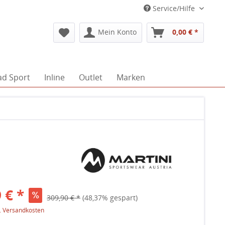
Service/Hilfe
Mein Konto
0,00 € *
ad Sport
Inline
Outlet
Marken
 € *
309,90 € *
(48,37% gespart)
l. Versandkosten