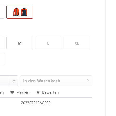
M
L
XL
In den
Warenkorb
hen
Merken
Bewerten
203387515AC205