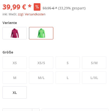
39,99 € *
59,95 € *
(33,29% gespart)
inkl. MwSt.
zzgl. Versandkosten
Variante
Größe
XS
XS/S
S
S/M
M
M/L
L
L/XL
XL